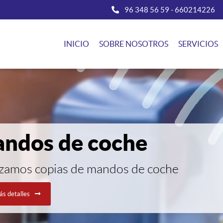
96 348 56 59
-
660214226
INICIO
SOBRE NOSOTROS
SERVICIOS
ndos de coche
izamos copias de mandos de coche
s detalles