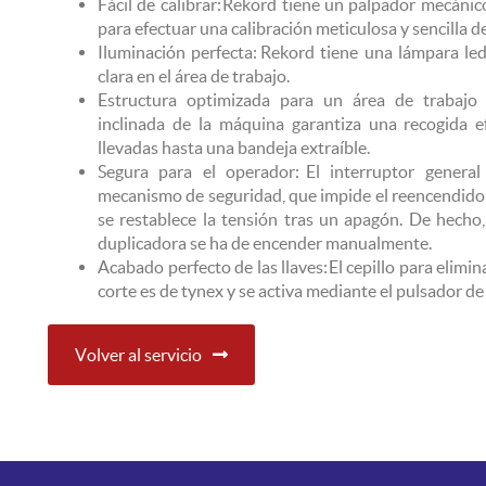
Fácil de calibrar: Rekord tiene un palpador mecánic
para efectuar una calibración meticulosa y sencilla d
Iluminación perfecta: Rekord tiene una lámpara le
clara en el área de trabajo.
Estructura optimizada para un área de trabajo s
inclinada de la máquina garantiza una recogida ef
llevadas hasta una bandeja extraíble.
Segura para el operador: El interruptor genera
mecanismo de seguridad, que impide el reencendido
se restablece la tensión tras un apagón. De hecho, 
duplicadora se ha de encender manualmente.
Acabado perfecto de las llaves: El cepillo para elimina
corte es de tynex y se activa mediante el pulsador de
Volver al servicio