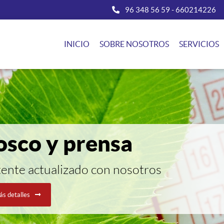
96 348 56 59
-
660214226
INICIO
SOBRE NOSOTROS
SERVICIOS
osco y prensa
ente actualizado con nosotros
s detalles