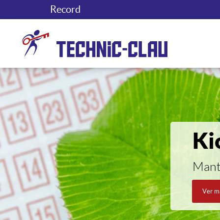
Record
Ki
Mant
Ver má