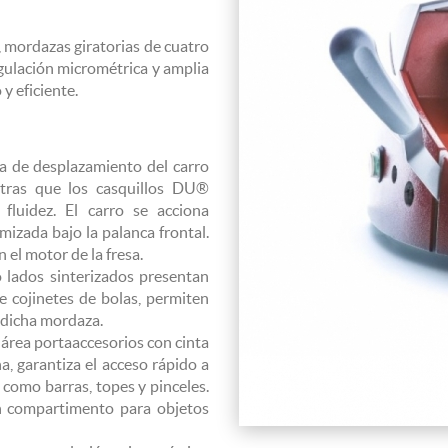
, mordazas giratorias de cuatro
ulación micrométrica y amplia
y eficiente.
ca de desplazamiento del carro
ntras que los casquillos DU®
 fluidez. El carro se acciona
izada bajo la palanca frontal.
 el motor de la fresa.
 lados sinterizados presentan
 cojinetes de bolas, permiten
r dicha mordaza.
 área portaaccesorios con cinta
a, garantiza el acceso rápido a
 como barras, topes y pinceles.
n compartimento para objetos