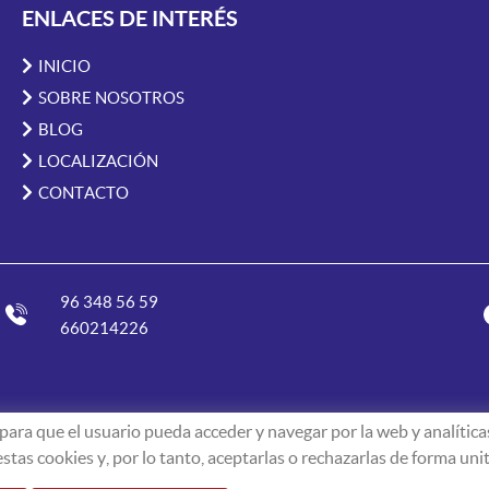
ENLACES DE INTERÉS
INICIO
SOBRE NOSOTROS
BLOG
LOCALIZACIÓN
CONTACTO
96 348 56 59
660214226
ara que el usuario pueda acceder y navegar por la web y analíticas
as cookies y, por lo tanto, aceptarlas o rechazarlas de forma unita
ivos -
Edina.es
Aviso